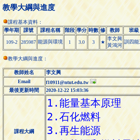
教學大綱與進度
課程基本資料：
學年期
課號
課程名稱
階段
學分
時數
修
教師
班級
李文興
能源與環境
訓四能
109-2
285987
1
3.0
3
★
黃鴻河
教學大綱與進度：
教師姓名
李文興
Email
f10911@ntut.edu.tw
最後更新時間
2020-12-22 15:03:36
課程大綱