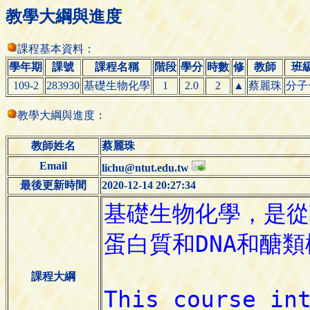
教學大綱與進度
課程基本資料：
學年期
課號
課程名稱
階段
學分
時數
修
教師
班
109-2
283930
基礎生物化學
1
2.0
2
▲
蔡麗珠
分子
教學大綱與進度：
教師姓名
蔡麗珠
Email
lichu@ntut.edu.tw
最後更新時間
2020-12-14 20:27:34
課程大綱