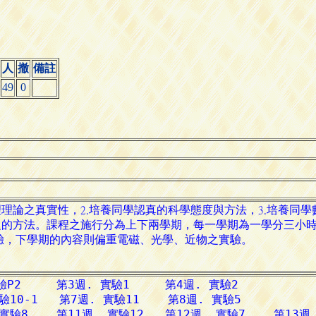
人
撤
備註
49
0