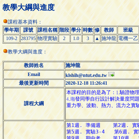
教學大綱與進度
課程基本資料：
學年期
課號
課程名稱
階段
學分
時數
修
教師
班級
109-2
283795
物理實驗
2
1.0
3
▲
施坤龍
電機一乙
教學大綱與進度：
教師姓名
施坤龍
Email
klshih@ntut.edu.tw
最後更新時間
2020-12-18 11:26:41
課程大綱