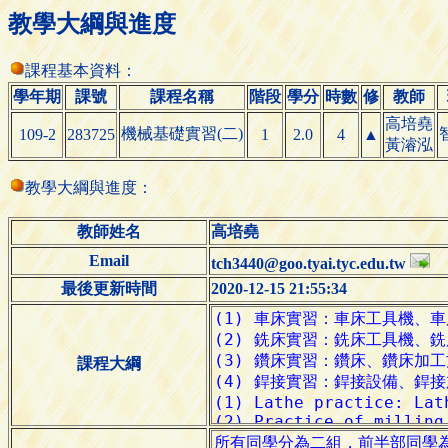
教學大綱與進度
課程基本資料：
學年期
課號
課程名稱
階段
學分
時數
修
教師
高培堯
機械基礎實習(二)
109-2
283725
1
2.0
4
▲
黃濬泓
教學大綱與進度：
教師姓名
高培堯
Email
tch3440@goo.tyai.tyc.edu.tw
最後更新時間
2020-12-15 21:55:34
課程大綱