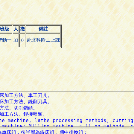
班級
人
撤
備註
智動一
赴北科附工上課
33
0