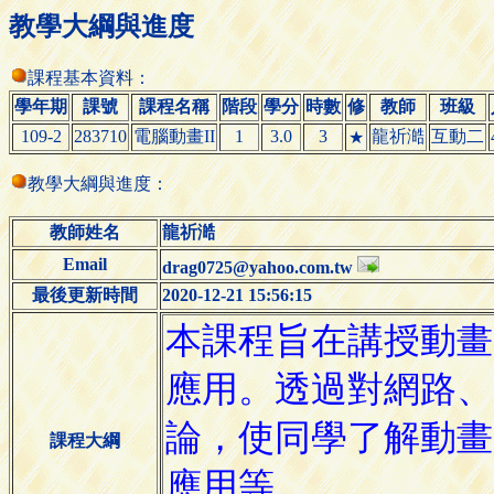
教學大綱與進度
課程基本資料：
學年期
課號
課程名稱
階段
學分
時數
修
教師
班級
109-2
283710
電腦動畫II
1
3.0
3
龍祈澔
互動二
★
教學大綱與進度：
教師姓名
龍祈澔
Email
drag0725@yahoo.com.tw
最後更新時間
2020-12-21 15:56:15
課程大綱