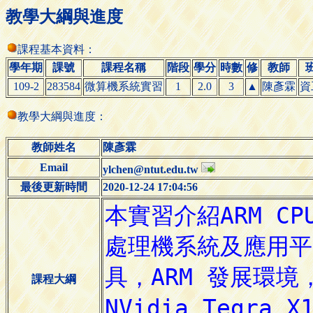
教學大綱與進度
課程基本資料：
學年期
課號
課程名稱
階段
學分
時數
修
教師
109-2
283584
微算機系統實習
1
2.0
3
▲
陳彥霖
資
教學大綱與進度：
教師姓名
陳彥霖
Email
ylchen@ntut.edu.tw
最後更新時間
2020-12-24 17:04:56
課程大綱