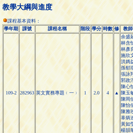
教學大綱與進度
課程基本資料：
學年期
課號
課程名稱
階段
學分
時數
修
教師
余盛
林含
林彥
施欣
洪媽
孫郁
張詠
郭政
陳心
109-2
282963
英文實務專
1
2.0
4
▲
陳玉
題
﹙
一
﹚
陳岡
陳怡
陳雅
辜炳
黃如
楊韻