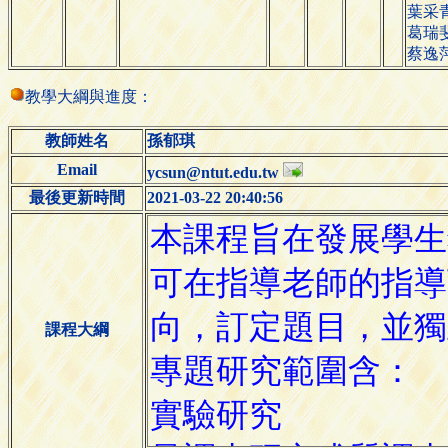
葉采
葛瑞
蔡逸
教學大綱與進度：
教師姓名
孫郁琪
Email
ycsun@ntut.edu.tw
最後更新時間
2021-03-22 20:40:56
課程大綱