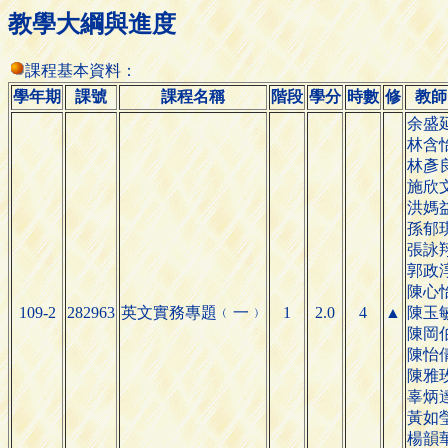
教學大綱與進度
課程基本資料：
學年期
課號
課程名稱
階段
學分
時數
修
教師
余盛
林含
林彥
施欣
洪媽
孫郁
張詠
郭政
陳心
109-2
282963
英文實務專
1
2.0
4
▲
陳玉
題
﹙
一
﹚
陳岡
陳怡
陳雅
辜炳
黃如
楊韻