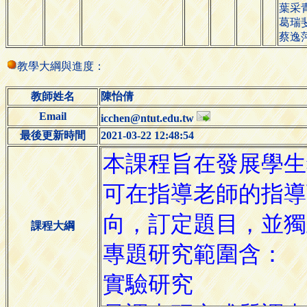
葉采
葛瑞
蔡逸
教學大綱與進度：
教師姓名
陳怡倩
Email
icchen@ntut.edu.tw
最後更新時間
2021-03-22 12:48:54
課程大綱