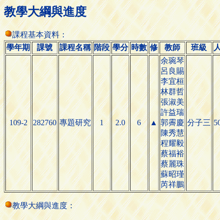
教學大綱與進度
課程基本資料：
學年期
課號
課程名稱
階段
學分
時數
修
教師
班級
余琬琴
呂良賜
李宜桓
林群哲
張淑美
許益瑞
109-2
282760
專題研究
1
2.0
6
▲
郭霽慶
分子三
5
陳秀慧
程耀毅
蔡福裕
蔡麗珠
蘇昭瑾
芮祥鵬
教學大綱與進度：