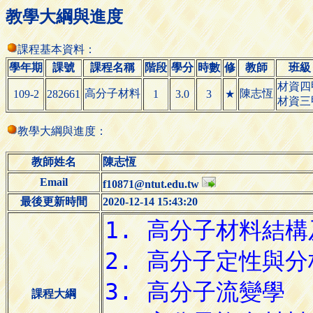
教學大綱與進度
課程基本資料：
學年期
課號
課程名稱
階段
學分
時數
修
教師
班級
材資四
高分子材料
陳志恆
109-2
282661
1
3.0
3
★
材資三
教學大綱與進度：
教師姓名
陳志恆
Email
f10871@ntut.edu.tw
最後更新時間
2020-12-14 15:43:20
課程大綱