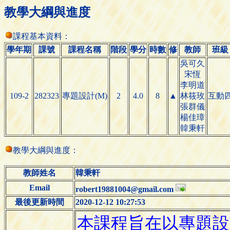
教學大綱與進度
課程基本資料：
學年期
課號
課程名稱
階段
學分
時數
修
教師
班級
吳可久
宋恆
李明道
109-2
282323
專題設計(M)
2
4.0
8
▲
林筱玫
互動
張群儀
楊佳璋
韓秉軒
教學大綱與進度：
教師姓名
韓秉軒
Email
robert19881004@gmail.com
最後更新時間
2020-12-12 10:27:53