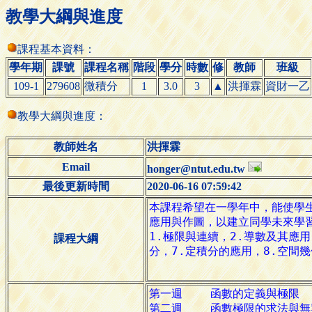
教學大綱與進度
課程基本資料：
學年期
課號
課程名稱
階段
學分
時數
修
教師
班級
109-1
279608
微積分
1
3.0
3
▲
洪揮霖
資財一乙
教學大綱與進度：
教師姓名
洪揮霖
Email
honger@ntut.edu.tw
最後更新時間
2020-06-16 07:59:42
課程大綱