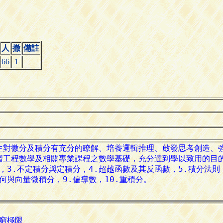
人
撤
備註
66
1