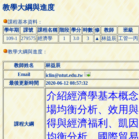
教學大綱與進度
課程基本資料：
學年期
課號
課程名稱
階段
學分
時數
修
教師
班級
109-1
279575
經濟學
1
3.0
3
▲
林益辰
工管一丙
教學大綱與進度：
教師姓名
林益辰
Email
iclin@ntut.edu.tw
最後更新時間
2020-06-12 08:57:32
課程大綱