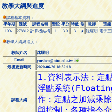
教學大綱與進度
課程基本資料：
學年期
課號
課程名稱
階段
學分
時數
修
教師
班級
109-1
278812
計算機結構
1
3.0
3
沈耀明
電子三
★
教學大綱與進度：
教師姓名
沈耀明
Email
ymshen@ntut.edu.tw
最後更新時間
2020-06-20 18:52:18
課程大綱