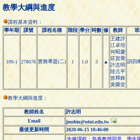
教學大綱與進度
課程基本資料：
學年期
課號
課程名稱
階段
學分
時數
修
教師
班
王建評
江卓培
何昭慶
莊賀喬
實務專題(二)
訓四
109-1
278676
1
1.0
3
▲
許志明
陸元平
曾釋鋒
黃榮堂
教學大綱與進度：
教師姓名
許志明
Email
jmshiu@ntut.edu.tw
最後更新時間
2020-06-15 10:46:00