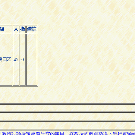
級
人
撤
備註
機四乙
45
0