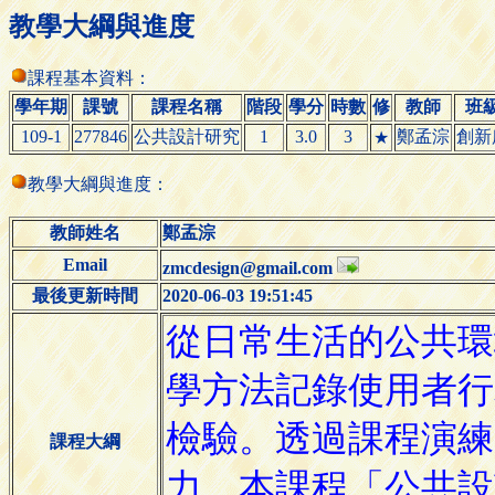
教學大綱與進度
課程基本資料：
學年期
課號
課程名稱
階段
學分
時數
修
教師
班
109-1
277846
公共設計研究
1
3.0
3
鄭孟淙
創新
★
教學大綱與進度：
教師姓名
鄭孟淙
Email
zmcdesign@gmail.com
最後更新時間
2020-06-03 19:51:45
課程大綱