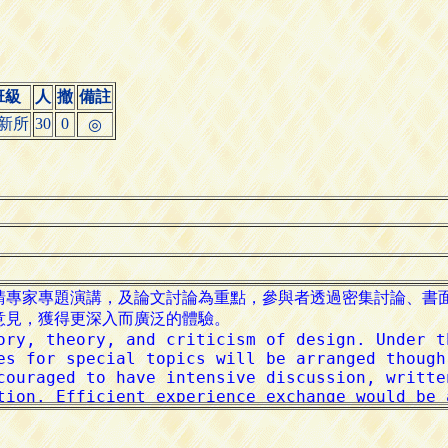
班級
人
撤
備註
新所
30
0
◎