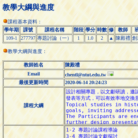
教學大綱與進度
課程基本資料：
學年期
課號
課程名稱
階段
學分
時數
修
教師
109-1
277797
專題討論（一）
1
1.0
2
▲
陳殿禮
創
教學大綱與進度：
教師姓名
陳殿禮
Email
chentl@ntut.edu.tw
最後更新時間
2020-06-14 20:24:23
課程大綱