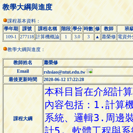
教學大綱與進度
課程基本資料：
學年期
課號
課程名稱
階段
學分
時數
修
教師
班
109-1
277118
計算機概論
1
3.0
3
▲
蕭榮修
電資外
教學大綱與進度：
教師姓名
蕭榮修
Email
rshsiao@ntut.edu.tw
最後更新時間
2020-06-12 17:22:28
課程大綱