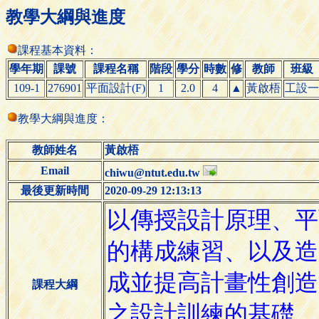
教學大綱與進度
課程基本資料：
學年期
課號
課程名稱
階段
學分
時數
修
教師
班級
109-1
276901
平面設計(F)
1
2.0
4
▲
黃啟梧
工設一
教學大綱與進度：
教師姓名
黃啟梧
Email
chiwu@ntut.edu.tw
最後更新時間
2020-09-29 12:13:13
課程大綱