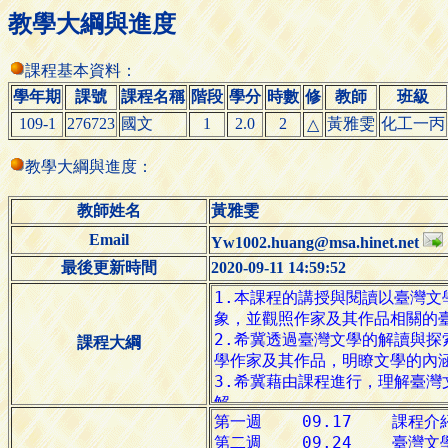
教學大綱與進度
課程基本資料：
學年期
課號
課程名稱
階段
學分
時數
修
教師
班級
109-1
276723
國文
1
2.0
2
黃雅雯
化工一丙
△
教學大綱與進度：
教師姓名
黃雅雯
Email
Yw1002.huang@msa.hinet.net
最後更新時間
2020-09-11 14:59:52
課程大綱