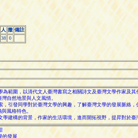
人
撤
備註
38
0