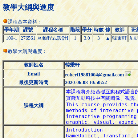
教學大綱與進度
課程基本資料：
學年期
課號
課程名稱
階段
學分
時數
修
教師
班
109-1
276561
互動程式設計I
1
3.0
3
▲
韓秉軒
互
教學大綱與進度：
教師姓名
韓秉軒
Email
robert19881004@gmail.com
最後更新時間
2020-06-08 10:50:52
課程大綱