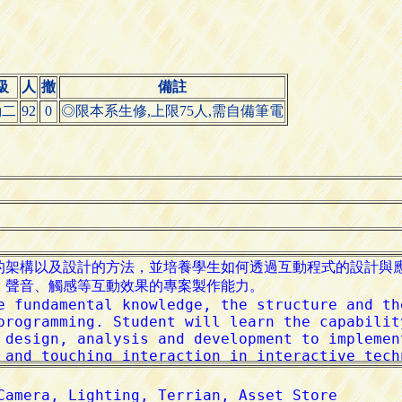
級
人
撤
備註
動二
92
0
◎限本系生修,上限75人,需自備筆電