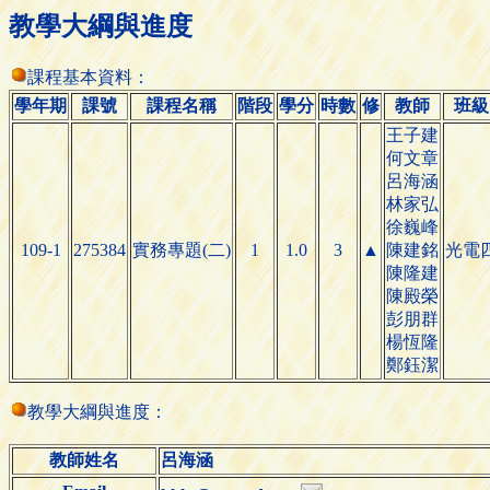
教學大綱與進度
課程基本資料：
學年期
課號
課程名稱
階段
學分
時數
修
教師
班級
王子建
何文章
呂海涵
林家弘
徐巍峰
109-1
275384
實務專題(二)
1
1.0
3
▲
陳建銘
光電
陳隆建
陳殿榮
彭朋群
楊恆隆
鄭鈺潔
教學大綱與進度：
教師姓名
呂海涵