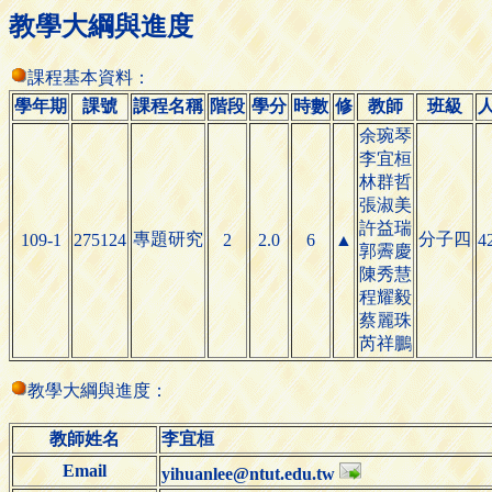
教學大綱與進度
課程基本資料：
學年期
課號
課程名稱
階段
學分
時數
修
教師
班級
余琬琴
李宜桓
林群哲
張淑美
許益瑞
專題研究
分子四
109-1
275124
2
2.0
6
▲
4
郭霽慶
陳秀慧
程耀毅
蔡麗珠
芮祥鵬
教學大綱與進度：
教師姓名
李宜桓
Email
yihuanlee@ntut.edu.tw