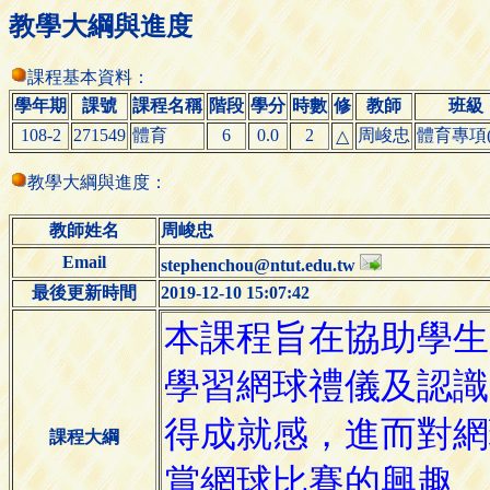
教學大綱與進度
課程基本資料：
學年期
課號
課程名稱
階段
學分
時數
修
教師
班級
108-2
271549
體育
6
0.0
2
周峻忠
體育專項(
△
教學大綱與進度：
教師姓名
周峻忠
Email
stephenchou@ntut.edu.tw
最後更新時間
2019-12-10 15:07:42
課程大綱