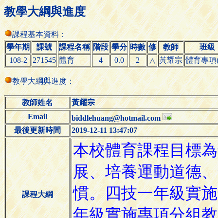
教學大綱與進度
課程基本資料：
學年期
課號
課程名稱
階段
學分
時數
修
教師
班級
108-2
271545
體育
4
0.0
2
黃耀宗
體育專項(
△
教學大綱與進度：
教師姓名
黃耀宗
Email
biddlehuang@hotmail.com
最後更新時間
2019-12-11 13:47:07
課程大綱