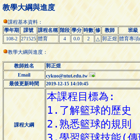
教學大綱與進度
課程基本資料：
學年期
課號
課程名稱
階段
學分
時數
修
教師
班級
108-2
271525
體育
4
0.0
2
郭正煜
體育專項(
△
教學大綱與進度：
教師姓名
郭正煜
Email
cykuo@ntut.edu.tw
最後更新時間
2019-12-15 14:10:45
課程大綱