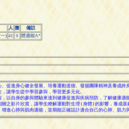
人
撤
備註
一)
41
0
體適能A*