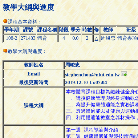
教學大綱與進度
課程基本資料：
學年期
課號
課程名稱
階段
學分
時數
修
教師
班級
108-2
271483
體育
4
0.0
2
周峻忠
體育專項(
△
教學大綱與進度：
教師姓名
周峻忠
Email
stephenchou@ntut.edu.tw
最後更新時間
2019-12-10 15:07:04
課程大綱