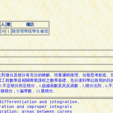
人
撤
備註
59
1
限管理學院學生修習