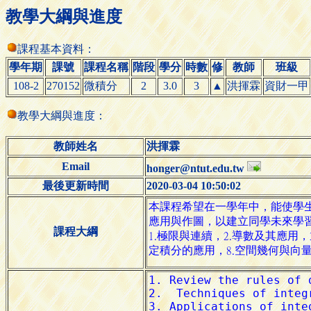
教學大綱與進度
課程基本資料：
學年期
課號
課程名稱
階段
學分
時數
修
教師
班級
108-2
270152
微積分
2
3.0
3
▲
洪揮霖
資財一甲
教學大綱與進度：
教師姓名
洪揮霖
Email
honger@ntut.edu.tw
最後更新時間
2020-03-04 10:50:02
課程大綱