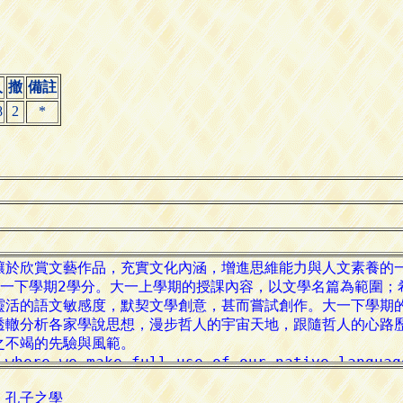
人
撤
備註
8
2
*