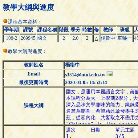
教學大綱與進度
課程基本資料：
學年期
課號
課程名稱
階段
學分
時數
修
教師
班級
108-2
269945
國文
2
2.0
2
楊衛中
車輛一
4
△
教學大綱與進度：
教師姓名
楊衛中
Email
s3314@ntut.edu.tw
最後更新時間
2020-03-05 14:53:14
課程大綱