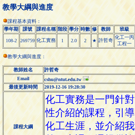
教學大綱與進度
課程基本資料：
學年期
課號
課程名稱
階段
學分
時數
修
教師
班級
化工一丙
化工實務
許哲奇
108-2
269759
1
2.0
2
★
工程一
教學大綱與進度：
教師姓名
許哲奇
Email
cshu@ntut.edu.tw
最後更新時間
2019-12-16 19:28:30
課程大綱