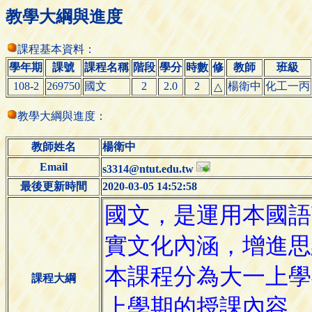
教學大綱與進度
課程基本資料：
學年期
課號
課程名稱
階段
學分
時數
修
教師
班級
108-2
269750
國文
2
2.0
2
楊衛中
化工一丙
△
教學大綱與進度：
教師姓名
楊衛中
Email
s3314@ntut.edu.tw
最後更新時間
2020-03-05 14:52:58
課程大綱