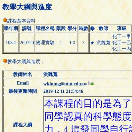
教學大綱與進度
課程基本資料：
學年期
課號
課程名稱
階段
學分
時數
修
教師
班級
化工一甲
108-2
269729
物理實驗
1
1.0
3
洪魏寬
化工一乙
★
化工一丙
教學大綱與進度：
教師姓名
洪魏寬
Email
wkhung@ntut.edu.tw
最後更新時間
2019-12-11 21:54:46
課程大綱