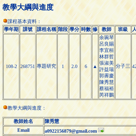
教學大綱與進度
課程基本資料：
學年期
課號
課程名稱
階段
學分
時數
修
教師
班級
余琬琴
呂良賜
李宜桓
林群哲
張淑美
專題研究
分子三
108-2
268751
1
2.0
6
▲
4
許益瑞
郭霽慶
陳秀慧
蔡福裕
芮祥鵬
教學大綱與進度：
教師姓名
陳秀慧
Email
a0922156879@gmail.com