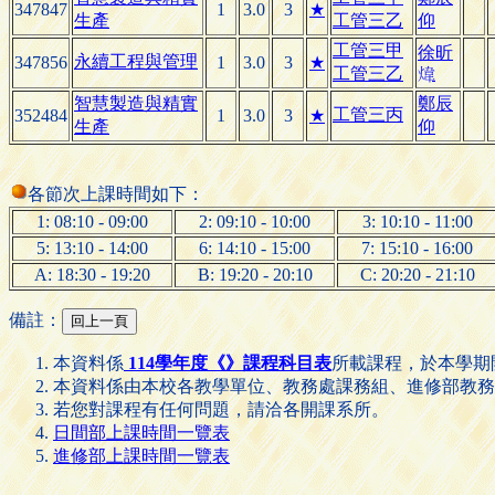
347847
1
3.0
3
★
生產
工管三乙
仰
工管三甲
徐
昕
永續工程與管理
347856
1
3.0
3
★
工管三乙

智慧製造與精實
鄭辰
工管三丙
352484
1
3.0
3
★
生產
仰
各節次上課時間如下：
1: 08:10 - 09:00
2: 09:10 - 10:00
3: 10:10 - 11:00
5: 13:10 - 14:00
6: 14:10 - 15:00
7: 15:10 - 16:00
A: 18:30 - 19:20
B: 19:20 - 20:10
C: 20:20 - 21:10
備註：
本資料係
114學年度《》課程科目表
所載課程，於本學期
本資料係由本校各教學單位、教務處課務組、進修部教務
若您對課程有任何問題，請洽各開課系所。
日間部上課時間一覽表
進修部上課時間一覽表