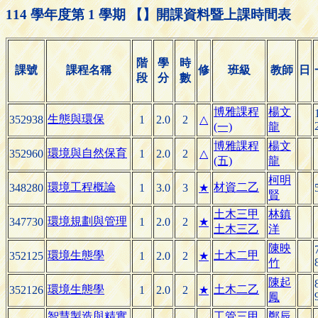
114 學年度第 1 學期 【】開課資料暨上課時間表
階
學
時
課號
課程名稱
修
班級
教師
日
段
分
數
博雅課程
楊文
生態與環保
352938
1
2.0
2
△
(一)
龍
博雅課程
楊文
環境與自然保育
352960
1
2.0
2
△
(五)
龍
柯明
環境工程概論
材資二乙
348280
1
3.0
3
★
賢
土木三甲
林鎮
環境規劃與管理
347730
1
2.0
2
★
土木三乙
洋
陳映
環境生態學
土木二甲
352125
1
2.0
2
★
竹
陳起
環境生態學
土木二乙
352126
1
2.0
2
★
鳳
智慧製造與精實
工管三甲
鄭辰