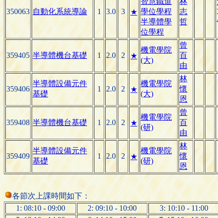
智慧鐵道
林
350063
自動化系統導論
1
3.0
3
學位學程
志
★
半導體學
哲
位學程
曾
機電學院
359405
半導體機台基礎
1
2.0
2
百
★
(大)
由
林
半導體設備元件
機電學院
359406
1
2.0
2
懷
★
基礎
(大)
恩
曾
機電學院
359408
半導體機台基礎
1
2.0
2
百
★
(研)
由
林
半導體設備元件
機電學院
359409
1
2.0
2
懷
★
基礎
(研)
恩
各節次上課時間如下：
1: 08:10 - 09:00
2: 09:10 - 10:00
3: 10:10 - 11:00