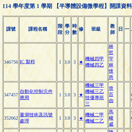
114 學年度第 1 學期 【半導體設備微學程】開課資
階
學
時
教
課號
課程名稱
修
班級
日
一
段
分
數
師
林
哲
機械四甲
宇
IC 製程
346756
1
3.0
3
★
機械四乙
林
懷
恩
機械三甲
曾
自動化控制元件
機械三乙
百
347457
1
3.0
3
★
應用
技優專班
由
三
馬
量測技術及訊號
機械二甲
352662
1
3.0
3
權
★
處理
機械二乙
威