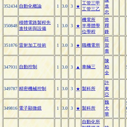
陳
工管三甲
352434
自動化概論
1
3.0
3
進
★
工管三乙
忠
機電所
曾
積體電路製程先
350848
1
3.0
3
半導體學
釋
★
進技術與設備
位學程
鋒
莊
351876
雷射加工技術
1
3.0
3
職機電所
賀
★
喬
陳
自動控制
車輛三
柏
347931
1
3.0
3
▲
全
許
349787
精密機械控制
1
3.0
3
製科所
東
★
亞
魏
349816
電子顯微鏡
1
3.0
3
製科所
大
★
華
自動化所