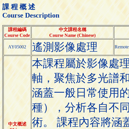
課 程 概 述
Course Description
課程編碼
中文課程名稱
Course Code
Course Name (Chinese)
遙測影像處理
AY05002
Remote 
本課程屬於影像處
軸，聚焦於多光譜
涵蓋一般日常使用
種），分析各自不
術。 課程內容將涵
中文概述