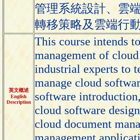
管理系統設計、雲
轉移策略及雲端行
This course intends t
management of cloud 
industrial experts to 
manage cloud softwar
英文概述
software introduction
English
Description
cloud software design
cloud document manag
management applicati