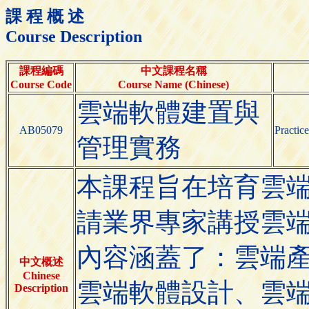
課 程 概 述
Course Description
課程編碼
中文課程名稱
Course Code
Course Name (Chinese)
雲端軟體建置與
AB05079
Practic
管理實務
本課程旨在培育雲
請業界專家講授雲
內容涵蓋了：雲端
中文概述
Chinese
雲端軟體設計、雲
Description