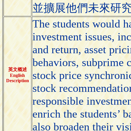
並擴展他們未來研
The students would h
investment issues, inc
and return, asset pric
behaviors, subprime cr
英文概述
stock price synchronici
English
Description
stock recommendations
responsible investmen
enrich the students’ 
also broaden their vis