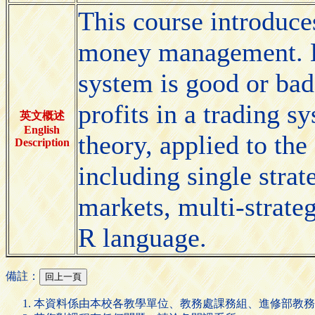
This course introduce
money management. H
system is good or bad
profits in a trading s
英文概述
English
theory, applied to the
Description
including single stra
markets, multi-strateg
R language.
備註：
本資料係由本校各教學單位、教務處課務組、進修部教務