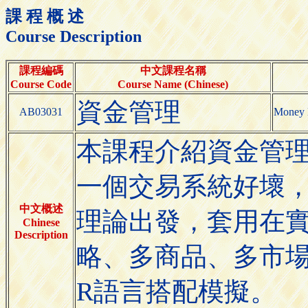
課 程 概 述
Course Description
課程編碼
中文課程名稱
Course Code
Course Name (Chinese)
資金管理
AB03031
Money 
本課程介紹資金管
一個交易系統好壞，
中文概述
理論出發，套用在
Chinese
Description
略、多商品、多市
R語言搭配模擬。