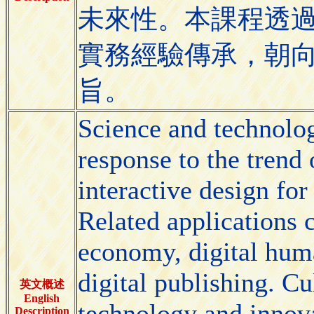
未來性。本課程透
實務經驗傳承，朝
旨。
Science and technolog
response to the trend 
interactive design for
Related applications 
economy, digital hum
digital publishing. Cu
英文概述
English
technology and innov
Description