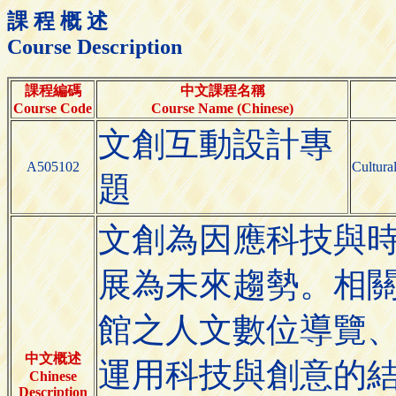
課 程 概 述
Course Description
課程編碼
中文課程名稱
Course Code
Course Name (Chinese)
文創互動設計專
A505102
Cultural
題
文創為因應科技與
展為未來趨勢。相
館之人文數位導覽
中文概述
運用科技與創意的
Chinese
Description