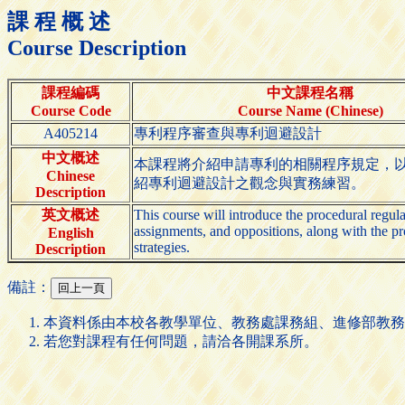
課 程 概 述
Course Description
課程編碼
中文課程名稱
Course Code
Course Name (Chinese)
A405214
專利程序審查與專利迴避設計
中文概述
本課程將介紹申請專利的相關程序規定，
Chinese
紹專利迴避設計之觀念與實務練習。
Description
英文概述
This course will introduce the procedural regula
assignments, and oppositions, along with the pr
English
strategies.
Description
備註：
本資料係由本校各教學單位、教務處課務組、進修部教務
若您對課程有任何問題，請洽各開課系所。