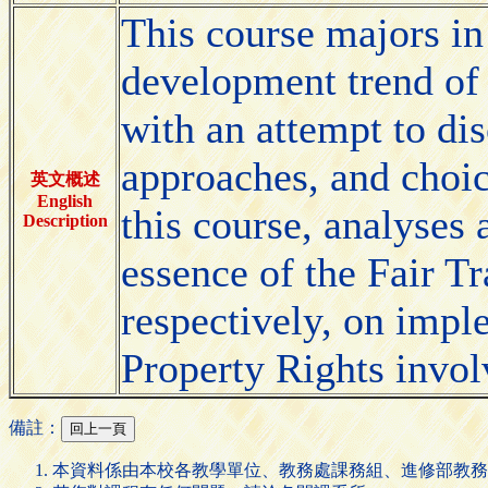
This course majors in
development trend of 
with an attempt to dis
approaches, and choice
英文概述
English
this course, analyses 
Description
essence of the Fair Tr
respectively, on impl
Property Rights invol
備註：
本資料係由本校各教學單位、教務處課務組、進修部教務