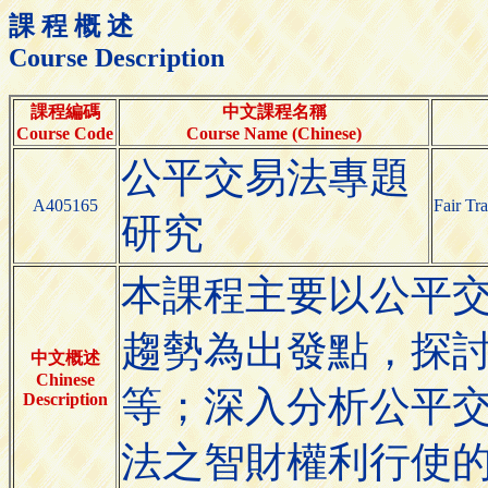
課 程 概 述
Course Description
課程編碼
中文課程名稱
Course Code
Course Name (Chinese)
公平交易法專題
A405165
Fair Tr
研究
本課程主要以公平
趨勢為出發點，探
中文概述
Chinese
等；深入分析公平
Description
法之智財權利行使