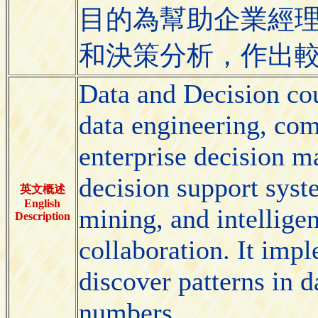
目的為幫助企業經
和決策分析，作出
Data and Decision co
data engineering, com
enterprise decision m
decision support syst
英文概述
English
mining, and intellige
Description
collaboration. It imp
discover patterns in d
numbers.