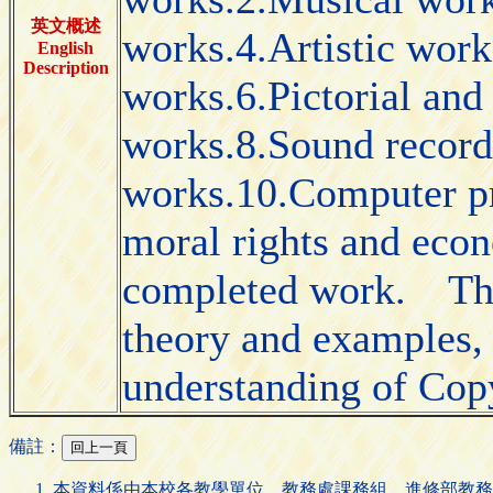
英文概述
works.4.Artistic wor
English
Description
works.6.Pictorial and
works.8.Sound record
works.10.Computer p
moral rights and econ
completed work. The 
theory and examples,
understanding of Copy
備註：
本資料係由本校各教學單位、教務處課務組、進修部教務