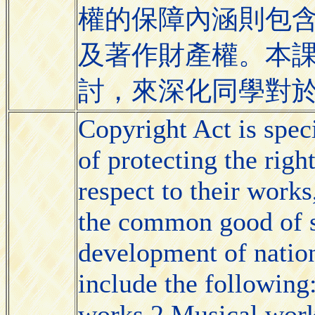
權的保障內涵則包
及著作財產權。本
討，來深化同學對
Copyright Act is speci
of protecting the righ
respect to their works
the common good of s
development of nation
include the following:
works.2.Musical work