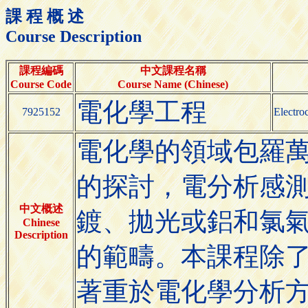
課 程 概 述
Course Description
課程編碼
中文課程名稱
Course Code
Course Name (Chinese)
電化學工程
7925152
Electro
電化學的領域包羅
的探討，電分析感
中文概述
鍍、拋光或鋁和氯
Chinese
Description
的範疇。本課程除
著重於電化學分析