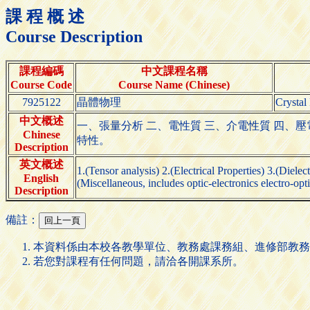
課 程 概 述
Course Description
課程編碼
中文課程名稱
Course Code
Course Name (Chinese)
7925122
晶體物理
Crystal
中文概述
一、張量分析 二、電性質 三、介電性質 四、壓
Chinese
特性。
Description
英文概述
1.(Tensor analysis) 2.(Electrical Properties) 3.(Dielec
English
(Miscellaneous, includes optic-electronics electro-op
Description
備註：
本資料係由本校各教學單位、教務處課務組、進修部教務
若您對課程有任何問題，請洽各開課系所。