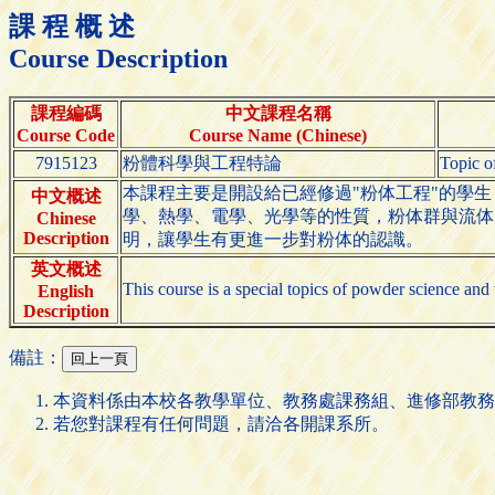
課 程 概 述
Course Description
課程編碼
中文課程名稱
Course Code
Course Name (Chinese)
7915123
粉體科學與工程特論
Topic o
本課程主要是開設給已經修過"粉体工程"的學
中文概述
學、熱學、電學、光學等的性質，粉体群與流体
Chinese
Description
明，讓學生有更進一步對粉体的認識。
英文概述
This course is a special topics of powder science and
English
Description
備註：
本資料係由本校各教學單位、教務處課務組、進修部教務
若您對課程有任何問題，請洽各開課系所。