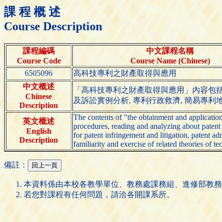
課 程 概 述
Course Description
課程編碼
中文課程名稱
Course Code
Course Name (Chinese)
6505096
高科技專利之財產取得與應用
中文概述
「高科技專利之財產取得與應用」內容包括：
Chinese
及訴訟實例分析, 專利行政救濟, 簡易專利
Description
The contents of "the obtainment and application
英文概述
procedures, reading and analyzing about patent s
English
for patent infringement and litigation, patent a
Description
familiarity and exercise of related theories of t
備註：
本資料係由本校各教學單位、教務處課務組、進修部教務
若您對課程有任何問題，請洽各開課系所。