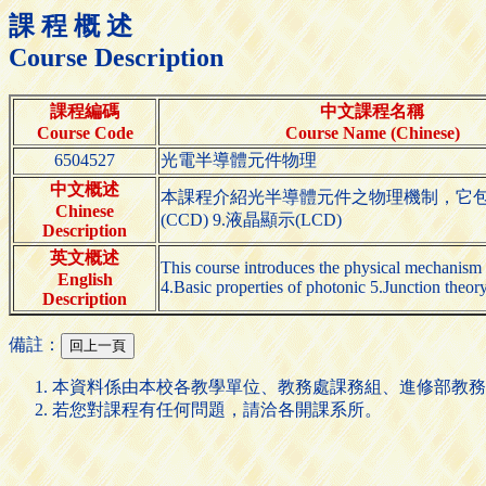
課 程 概 述
Course Description
課程編碼
中文課程名稱
Course Code
Course Name (Chinese)
6504527
光電半導體元件物理
中文概述
本課程介紹光半導體元件之物理機制，它包含： 
Chinese
(CCD) 9.液晶顯示(LCD)
Description
英文概述
This course introduces the physical mechanism 
English
4.Basic properties of photonic 5.Junction theor
Description
備註：
本資料係由本校各教學單位、教務處課務組、進修部教務
若您對課程有任何問題，請洽各開課系所。