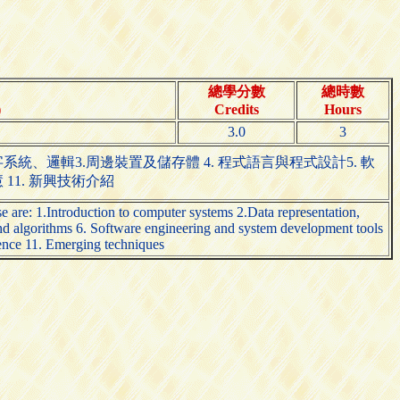
總學分數
總時數
)
Credits
Hours
3.0
3
、邏輯3.周邊裝置及儲存體 4. 程式語言與程式設計5. 軟
11. 新興技術介紹
e are: 1.Introduction to computer systems 2.Data representation,
nd algorithms 6. Software engineering and system development tools
gence 11. Emerging techniques