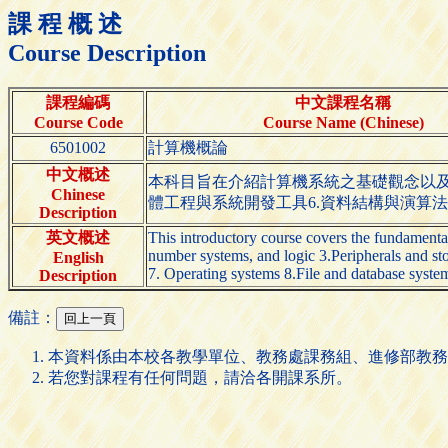
課 程 概 述
Course Description
課程編碼
中文課程名稱
Course Code
Course Name (Chinese)
6501002
計算機概論
中文概述
本科目旨在介紹計算機系統之基礎觀念以及應用
Chinese
體工程與系統開發工具6.資料結構與演算法 7
Description
英文概述
This introductory course covers the fundamental
number systems, and logic 3.Peripherals and s
English
7. Operating systems 8.File and database syste
Description
備註：
本資料係由本校各教學單位、教務處課務組、進修部教務
若您對課程有任何問題，請洽各開課系所。